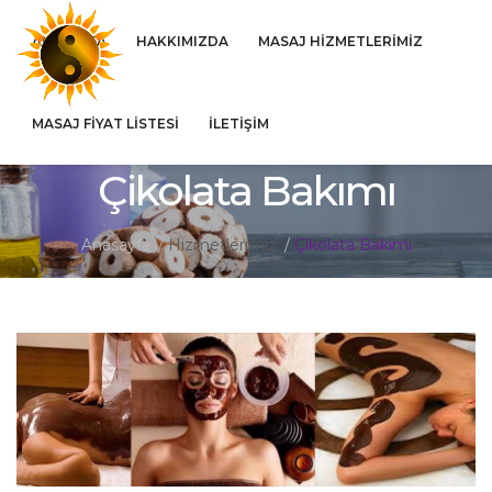
ANASAYFA
HAKKIMIZDA
MASAJ HIZMETLERIMIZ
MASAJ FIYAT LISTESI
İLETIŞIM
Çikolata Bakımı
Anasayfa
Hizmetlerimiz
Çikolata Bakımı